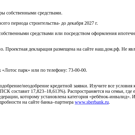
ры собственными средствами.
го периода строительства- до декабря 2027 г.
собственными средствами или посредством оформления ипотечн
о. Проектная декларация размещена на cайте наш.дом.рф. Не явл
«Лотос парк» или по телефону: 73-00-00.
обрение/неодобрение кредитной заявки. Изучите все условия кр
К составит 17,823–18,613%). Распространяется на семьи, где е
дерации, которому установлена категория «ребёнок-инвалид». 
одробности на сайте банка–партнера
www.sberbank.ru
.